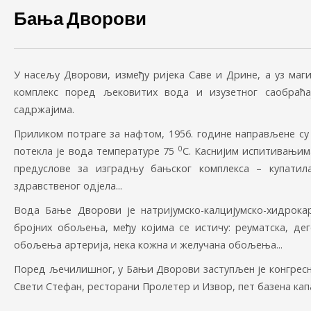
Бања Дворови
У насељу Дворови, између ријека Саве и Дрине, а уз маги
комплекс поред љековитих вода и изузетног саобраћа
садржајима.
Приликом потраге за нафтом, 1956. године направљене с
0
потекла је вода температуре 75
С. Каснијим испитивањим
предуслове за изградњу бањског комплекса – купатила
здравственог одјела...
Вода Бање Дворови је натријумско-калцијумско-хидрока
бројних обољења, међу којима се истичу: реуматска, де
обољења артерија, нека кожна и желучана обољења...
Поред љечилишног, у Бањи Дворови заступљен је конгресни
Свети Стефан, ресторани Пролетер и Извор, пет базена кап