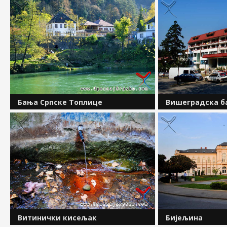
Бања Српске Топлице
Вишеградска б
У подножју Бањ брда, непосредно уз
Комплекс Вишегр
десну обалу ријеке Врбас, појављује
Вилина влас, Доњ
се неколико извора термо-
Горња Соколовић
минералне воде. Градско насеље
комплекс се назив
Српске Топлице у којем се ови извори
ендемској врсти 
појављују на неколико...
Adiantum Capillus V
Витинички кисељак
Бијељина