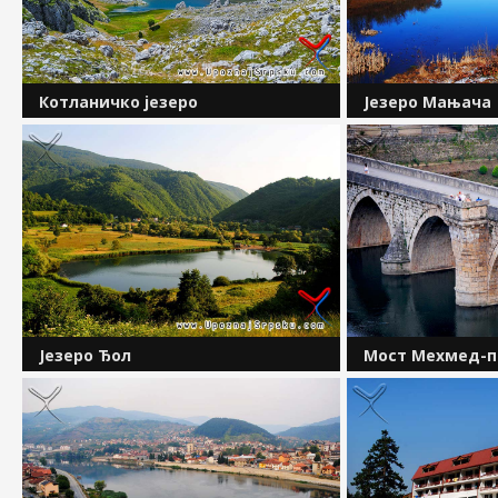
Котланичко језеро
Језеро Мањача
Котланичко језеро налази се у срцу
У непосредној бл
планине Зеленгоре. Ледничког је
економије а сада
поријекла и смјештено је на
унапређење и разв
надморској висини од 1528 метара.
полигона на плат
Дужина језера износи 440, а...
се вјештачко језер
површине 3,4 хект
Језеро Ђол
Мост Мехмед-п
У долини ријеке Пливе, непосредно
Најзначајнији сп
уз њену десну обалу а испод планине
Репубилике Српск
Отомаљ, смјештено је језеро Ђол.
баштина, ремек д
Чине га Велики Ђол и Мали Ђол који су
инспирација ноб