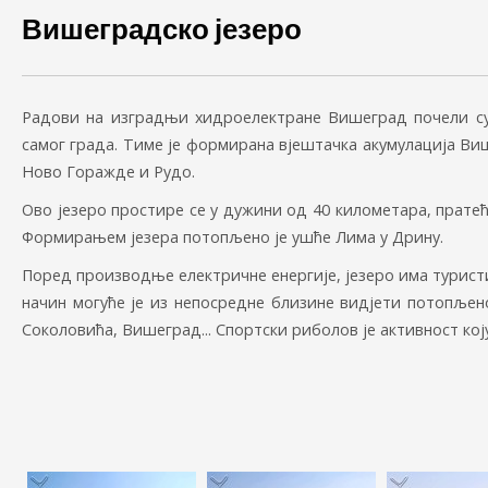
Вишеградско језеро
Радови на изградњи хидроелектране Вишеград почели су 
самог града. Тиме је формирана вјештачка акумулација Ви
Ново Горажде и Рудо.
Ово језеро простире се у дужини од 40 километара, пратећ
Формирањем језера потопљено је ушће Лима у Дрину.
Поред производње електричне енергије, језеро има туристи
начин могуће је из непосредне близине видјети потопље
Соколовића, Вишеград... Спортски риболов је активност кој