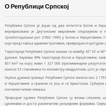
О Републици Српској
Република Српска је један од два ентитета Босне и Хер
верификована је Дејтонским мировним споразумом и п
троипогодишњи рат (1992–1995) у Босни и Херцеговини. Гл
који представља административни, привредни и културни 
о
Територија Републике Српске налази се између 42
33` и 45
дужине. Заузима 49% територије Босне и Херцеговине, захв
2
857 km
на којој живи 1 327 000 (прелиминарни резултати
износи 53 становника по километру квадратном, што је свр
Укупна дужина границе Републике Српске износи око 2 179 
и Херцеговине а граничи се још и са Хрватском, Србијом 
континенталних земаља.
Природне одлике Републике Српске су веома сложене, 
цјелинама и доста различитим рељефним формама. Смјешт