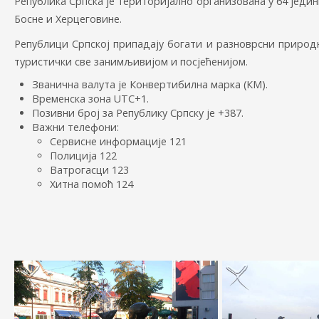
Република Српска је територијално организована у 64 једи
Босне и Херцеговине.
Републици Српској припадају богати и разноврсни природн
туристички све занимљивијом и посјећенијом.
Званична валута је Конвертибилна марка (КМ).
Временска зона UTC+1.
Позивни број за Републику Српску је +387.
Важни телефони:
Сервисне информације 121
Полиција 122
Ватрогасци 123
Хитна помоћ 124