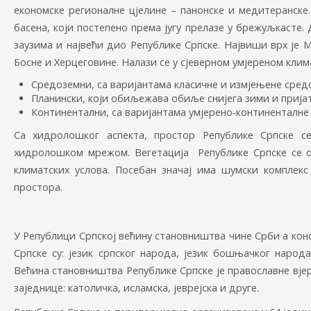
економске регионалне цјелине – панонске и медитеранске.
басена, који постепено према југу прелазе у брежуљкасте.
заузима и највећи дио Републике Српске. Највиши врх је М
Босне и Херцеговине. Налази се у сјеверном умјереном клим
Средоземни, са варијантама класичне и измјењене сред
Планински, који обиљежава обиље снијега зими и прија
Континентални, са варијантама умјерено-континенталне
Са хидролошког аспекта, простор Републике Српске 
хидролошком мрежом. Вегетација Републике Српске се о
климатских услова. Посебан значај има шумски комплек
простора.
У Републици Српској већину становништва чине Срби а кон
Српске су: језик српског народа, језик бошњачког народ
Већина становништва Републике Српске је православне вјер
заједнице: католичка, исламска, јеврејска и друге.