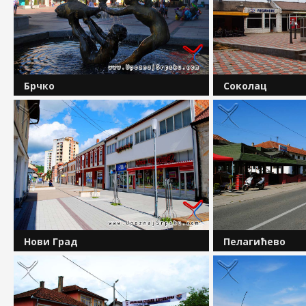
Брчко
Соколац
Брчко је град у сјевероисточном
У источном дијел
дијелу Босне и Херцеговине и
у подножју плани
административни центар Брчко
сјеверном дијелу
Дистрикта. У његовој близини налази
простире се општ
се тромеђа Републике Србије,
Граничи са општи
Републике Хрватске и Босне и...
Рогатица, Пале, Ис
Пелагићево
Нови Град
Општина Пелагиће
У долинама Уне и Сане, те на
након Дејтонског
падинама планина Грмеча и Козаре,
територији пред
смјештена је општина Нови Град. Она