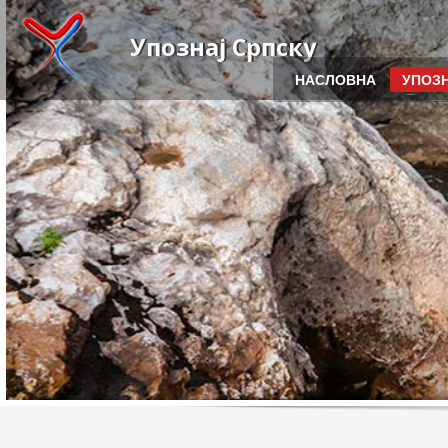
Упознај Српску
НАСЛОВНА
УПОЗН