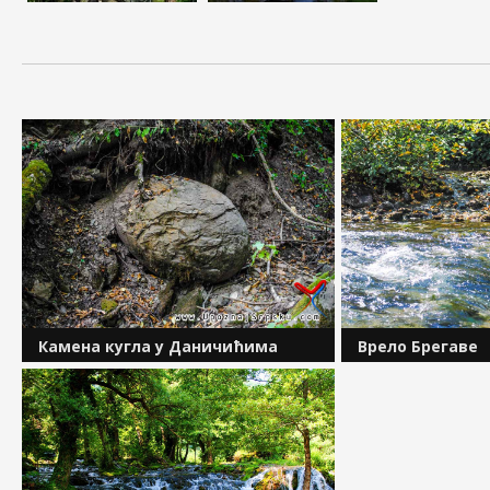
Камена кугла у Даничићима
Врело Брегаве
Камене кугле представљају један од
Спајањем врела Б
најзагонетнијих феномена у свијету,
која су стална, и
а пронађене су у многим земљама
Мали и Велики Су
попут Мексика, Костарике, Египта,
ријека Брегава. О
Казахстана, САД-а и Босне и
дијела Херцегови