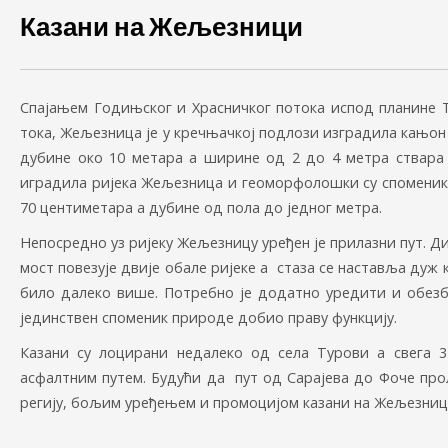
Казани на Жељезници
Спајањем Годињског и Храсничког потока испод планине Т
тока, Жељезница је у кречњачкој подлози изградила кањон 
дубине око 10 метара а ширине од 2 до 4 метра ствара п
иградила ријека Жељезница и геоморфолошки су споменик п
70 центиметара а дубине од пола до једног метра.
Непосредно уз ријеку Жељезницу уређен је прилазни пут. Ди
мост повезује двије обале ријеке а стаза се наставља дуж к
било далеко више. Потребно је додатно уредити и обезби
јединствен споменик природе добио праву функцију.
Казани су лоцирани недалеко од села Турови а свега 
асфалтним путем. Будући да пут од Сарајева до Фоче прола
регију, бољим уређењем и промоцијом казани на Жељезници