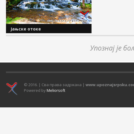
Херцеговине. У нашој...
својом водом даје.
Јањске отоке
Јањска висораван представља један
Упознај је бо
од најљепших и најсадржајнијих
крајолика простора Републике
Српске. Поред Јањске прашуме,
манастира Глоговца, врела ријеке
Јањ, Ваганске пећине, ту се...
© 2016. | Сва права задржана |
www.upoznajsrpsku.c
Powered by
Meliorsoft