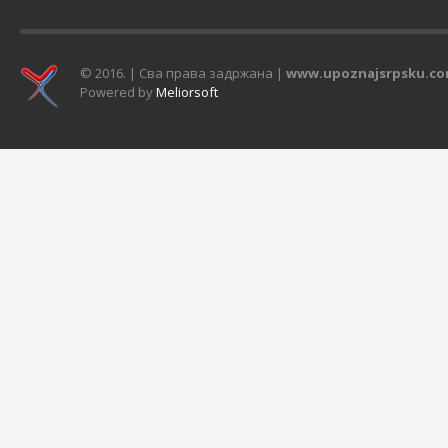
становиника, насељених на 492
Орловаче се нала
километра квадратна површине,
висини од 1 056 ме
овај...
© 2016. | Сва права задржана |
www.upoznajsrpsku.c
Powered by
Meliorsoft