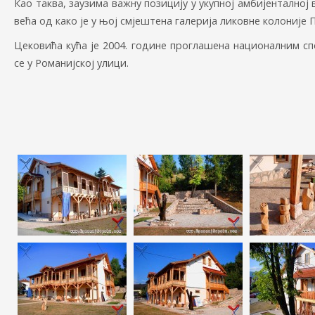
Као таква, заузима важну позицију у укупној амбијенталној
већа од како је у њој смјештена галерија ликовне колоније П
Цековића кућа је 2004. године проглашена националним сп
се у Романијској улици.