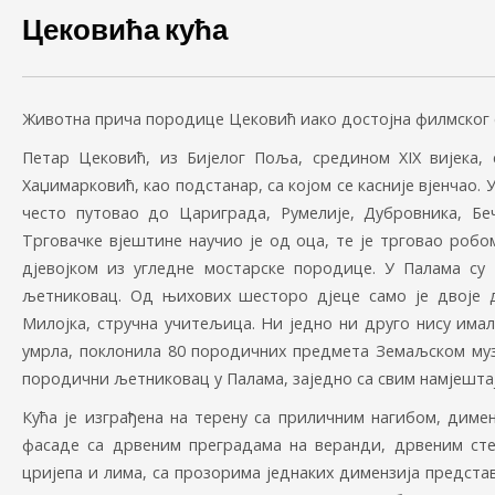
Цековића кућа
Животна прича породице Цековић иако достојна филмског с
Петар Цековић, из Бијелог Поља, средином XIX вијека, 
Хаџимарковић, као подстанар, са којом се касније вјенчао. 
често путовао до Цариграда, Румелије, Дубровника, Беча
Трговачке вјештине научио је од оца, те је трговао робо
дјевојком из угледне мостарске породице. У Палама су 
љетниковац. Од њихових шесторо дјеце само је двоје до
Милојка, стручна учитељица. Ни једно ни друго нису имали
умрла, поклонила 80 породичних предмета Земаљском музе
породични љетниковац у Палама, заједно са свим намјешта
Кућа је изграђена на терену са приличним нагибом, диме
фасаде са дрвеним преградама на веранди, дрвеним ст
цријепа и лима, са прозорима једнаких димензија представ