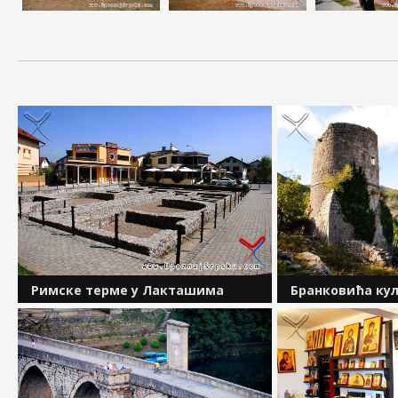
Римске терме у Лакташима
Бранковића ку
Остаци Римског купатила (Balneum)
Средњовјековна 
налазе се на локалитету Зидине
налази се у Горњ
&ndash; Јелића Гај, у самом средишту
брду Црквина код
Лакташа. Остатке купатила открили
Претпоставља се 