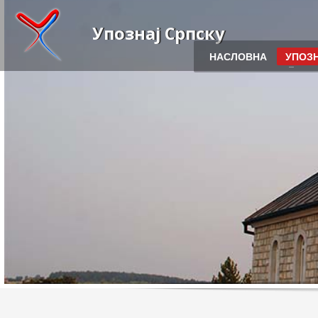
Упознај Српску
НАСЛОВНА
УПОЗН