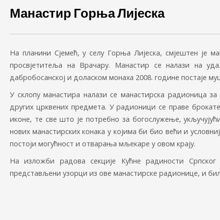
Манастир Горња Лијеска
На планини Сјемећ, у селу Горња Лијеска, смјештен је м
просвјетитеља на Врачару. Манастир се налази на уд
дабробосанској и доласком монаха 2008. године постаје му
У склопу манастира налази се манастирска радионица з
других црквених предмета. У радионици се праве брокате,
иконе, те све што је потребно за богослужење, укључујући
нових манастирских конака у којима би био већи и условни
постоји могућност и отварања мљекаре у овом крају.
На изложби радова секције Кућне радиности Српског 
представљени узорци из ове манастирске радионице, и бил