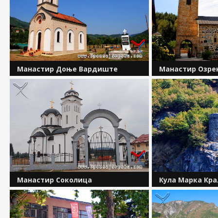
Манастир Доње Вардиште
Манастир Озре
Манастир Вазнесења Господњег у
Смјештен је у пл
Вардишту налази се осамнаест
обронака планине
километара источно од Вишеграда,
протиче ријека С
на граници Републике Српске са
7 километара јужн
Републиком Србијом. Смјештен је на
насељу Калуђериц
ушћу двије планинске ријеке,...
половине XVI вијек
Манастир Соколица
Кула Марка Кр
Манастир Соколица налази се у
Кула Марка Краље
источном дијелу Републике Српске,
јужном улазу у Ви